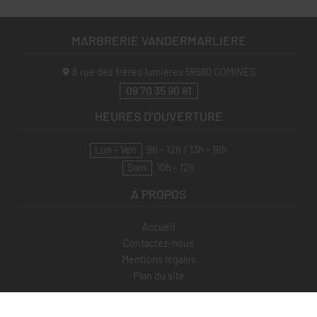
MARBRERIE VANDERMARLIERE
8 rue des frères lumières
59560
COMINES
09 70 35 90 81
HEURES D'OUVERTURE
Lun - Ven
9h - 12h / 13h - 18h
Sam
10h - 12h
À PROPOS
Accueil
Contactez-nous
Mentions légales
Plan du site
SUIVEZ-NOUS