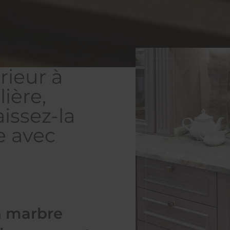
ieur à
ière,
aissez-la
e avec
n marbre