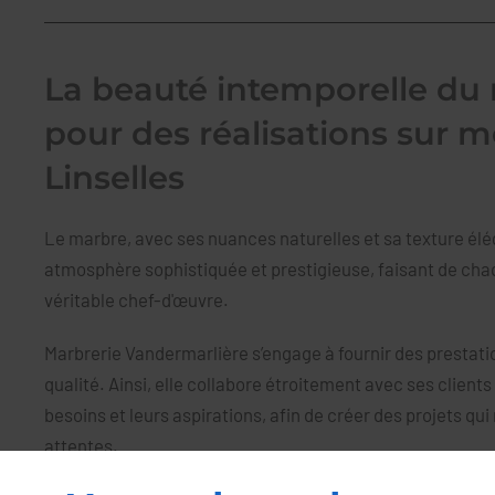
La beauté intemporelle du
pour des réalisations sur 
Linselles
Le marbre, avec ses nuances naturelles et sa texture élé
atmosphère sophistiquée
et prestigieuse, faisant de cha
véritable chef-d'œuvre.
Marbrerie Vandermarlière s’engage à fournir des prestatio
qualité. Ainsi, elle collabore étroitement avec ses clien
besoins et leurs aspirations, afin de créer des projets qui
attentes.