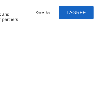
I AGREE
Customize
c and
r partners
SUIVEZ-NOUS
Mentions légales
Plan du site