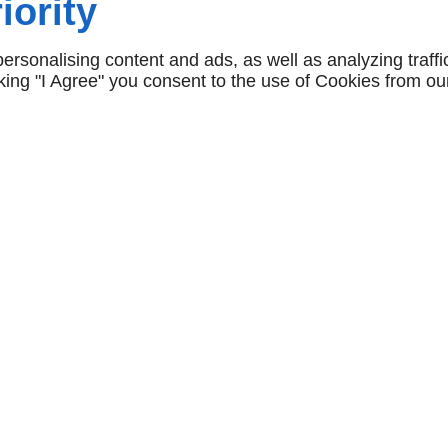
iority
ses réalisations, avec une
impeccables et une
arbrerie à Linselles, et
rsonalising content and ads, as well as analyzing traffi
icking "I Agree" you consent to the use of Cookies from ou
en marbre d'une beauté
EURES D'OUVERTURE
À PROPOS
Accueil
Lun - Ven
9h - 12h / 13h - 18h
Contactez-nous
Sam
10h - 12h