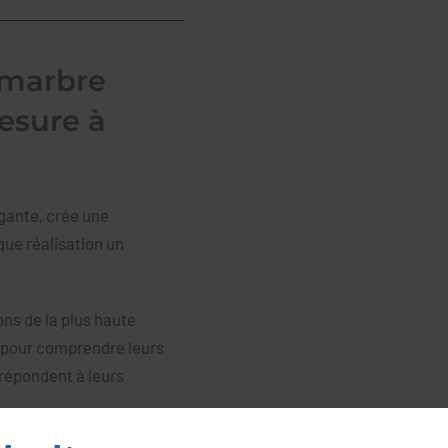
 marbre
mesure à
gante, crée une
que réalisation un
ns de la plus haute
ts pour comprendre leurs
 répondent à leurs