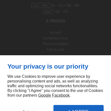
Lun - Ven
9h - 12h / 13h - 18h
Sam
10h - 12h
À PROPOS
Accueil
Contactez-nous
Mentions légales
Plan du site
SUIVEZ-NOUS
Your privacy is our priority
We use Cookies to improve user experience by
personalising content and ads, as well as analyzing
traffic and optimizing social networks functionalities.
By clicking "I Agree" you consent to the use of Cookies
from our partners
Google
Facebook
.
Conception site web Lille